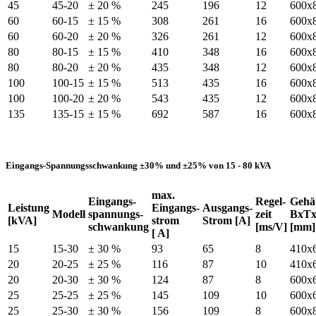
45
45-20
± 20 %
245
196
12
600x
60
60-15
± 15 %
308
261
16
600x
60
60-20
± 20 %
326
261
12
600x
80
80-15
± 15 %
410
348
16
600x
80
80-20
± 20 %
435
348
12
600x
100
100-15
± 15 %
513
435
16
600x
100
100-20
± 20 %
543
435
12
600x
135
135-15
± 15 %
692
587
16
600x
Eingangs-Spannungsschwankung ±30% und ±25% von 15 - 80 kVA
max.
Eingangs-
Regel-
Gehä
Leistung
Eingangs-
Ausgangs-
Modell
spannungs-
zeit
BxT
[kVA]
strom
Strom [A]
schwankung
[ms/V]
[mm]
[ A]
15
15-30
± 30 %
93
65
8
410x
20
20-25
± 25 %
116
87
10
410x
20
20-30
± 30 %
124
87
8
600x
25
25-25
± 25 %
145
109
10
600x
25
25-30
± 30 %
156
109
8
600x