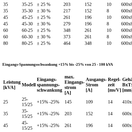
35
35-25
± 25 %
203
152
10
600x
35
35-30
± 30 %
217
152
8
600x
45
45-25
± 25 %
261
196
10
600x
45
45-30
± 30 %
279
196
8
600x
60
60-25
± 25 %
348
261
10
600x
60
60-30
± 30 %
373
261
8
600x
80
80-25
± 25 %
464
348
10
600x
Eingangs-Spannungsschwankung +15% bis -25% von 25 - 100 kVA
max.
Eingangs-
Ausgangs-
Regel-
Geh
Leistung
Eingangs-
Modell
spannungs-
Strom
zeit
BxT
[kVA]
strom
schwankung
[A]
[ms/V]
[mm
[A]
25-
25
+15% -25%
145
109
14
410x
15/25
35-
35
+15% -25%
203
152
14
600x
15/25
45-
45
+15% -25%
261
196
14
600x
15/25