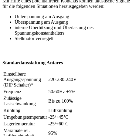
Mit Hilfe eines potentialfreien Kontakts können akustische Signale
für die folgenden Situationen herausgegeben werden:
Unterspannung am Ausgang
Überspannung am Ausgang
interne Überhitzung und Überlastung des
Spannungskonstanthalters
Stellmotor verriegelt
Standardausstattung Antares
Einstellbare
Ausgangsspannung
220-230-240V
(DIP Schalter)*
Frequenz
50/60Hz ±5%
Zulässige
Bis zu 100%
Lastschwankung
Kühlung
Luftkühlung
Umgebungstemperatur
-25/+45°C
Lagertemperatur
-25/+60°C
Maximale rel.
95%
Luftfeuchtigkeit