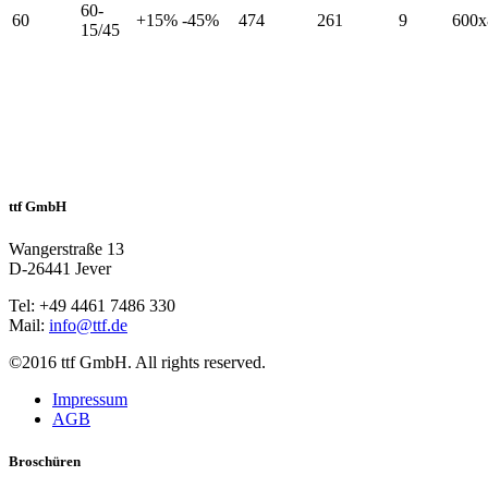
60-
60
+15% -45%
474
261
9
600x
15/45
ttf GmbH
Wangerstraße 13
D-26441 Jever
Tel: +49 4461 7486 330
Mail:
info@ttf.de
©2016 ttf GmbH. All rights reserved.
Impressum
AGB
Broschüren