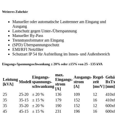
Weiteres Zubehör
Manueller oder automatische Lasttrenner am Eingang und
Ausgang
Lastschutz gegen Unter-/Überspannung
Manueller By-Pass
Trenntransformator am Eingang
(SPD) Überspannungsschutz
EMI/RFI Netzfilter
Schutzart IP 54 für Aufstellung im Innen- und Außenbereich
Eingangs-Spannungsschwankung ± 20% oder ±15% von 25 - 135 kVA
max.
Eingangs-
Ausgangs-
Regel-
Gehä
Leistung
Eingangs-
Modell
spannungs-
strom
zeit
BxT
[kVA]
strom
schwankung
[A]
[ms/V]
[mm]
[A]
25
25-20
± 20 %
136
109
12
410x
35
35-15
± 15 %
179
152
16
410x
35
35-20
± 20 %
190
152
12
600x
45
45-15
± 15 %
231
196
16
600x