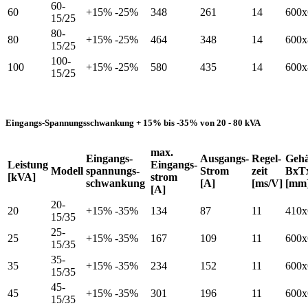
60-
60
+15% -25%
348
261
14
600x
15/25
80-
80
+15% -25%
464
348
14
600x
15/25
100-
100
+15% -25%
580
435
14
600x
15/25
Eingangs-Spannungsschwankung + 15% bis -35% von 20 - 80 kVA
max.
Eingangs-
Ausgangs-
Regel-
Geh
Leistung
Eingangs-
Modell
spannungs-
Strom
zeit
BxT
[kVA]
strom
schwankung
[A]
[ms/V]
[mm
[A]
20-
20
+15% -35%
134
87
11
410x
15/35
25-
25
+15% -35%
167
109
11
600x
15/35
35-
35
+15% -35%
234
152
11
600x
15/35
45-
45
+15% -35%
301
196
11
600x
15/35