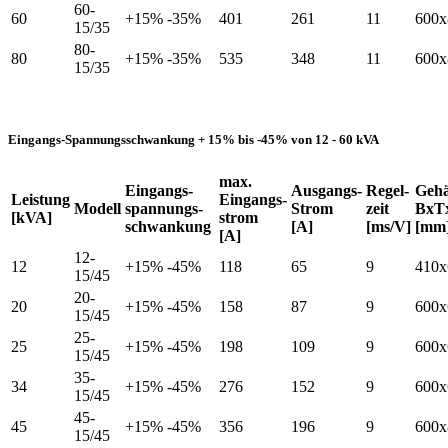
60-
60
+15% -35%
401
261
11
600x
15/35
80-
80
+15% -35%
535
348
11
600x
15/35
Eingangs-Spannungsschwankung + 15% bis -45% von 12 - 60 kVA
max.
Eingangs-
Ausgangs-
Regel-
Geh
Leistung
Eingangs-
Modell
spannungs-
Strom
zeit
BxT
[kVA]
strom
schwankung
[A]
[ms/V]
[mm
[A]
12-
12
+15% -45%
118
65
9
410x
15/45
20-
20
+15% -45%
158
87
9
600x
15/45
25-
25
+15% -45%
198
109
9
600x
15/45
35-
34
+15% -45%
276
152
9
600x
15/45
45-
45
+15% -45%
356
196
9
600x
15/45